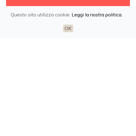
Questo sito utilizza cookie.
Leggi la nostra politica.
con chi abbiamo lavorato
OK