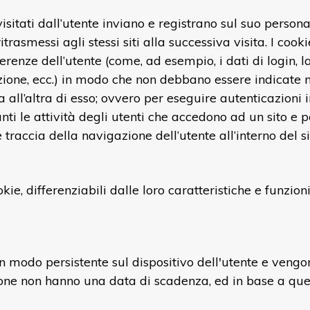
ti visitati dall’utente inviano e registrano sul suo pers
trasmessi agli stessi siti alla successiva visita. I cooki
erenze dell’utente (come, ad esempio, i dati di login, l
zazione, ecc.) in modo che non debbano essere indicate
a all’altra di esso; ovvero per eseguire autenticazioni
ti le attività degli utenti che accedono ad un sito e
traccia della navigazione dell’utente all’interno del sit
ie, differenziabili dalle loro caratteristiche e funzioni
modo persistente sul dispositivo dell'utente e vengon
ssione non hanno una data di scadenza, ed in base a que