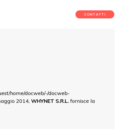
CONTATTI
guest/home/docweb/-/docweb-
 maggio 2014,
WHYNET S.R.L.
fornisce la