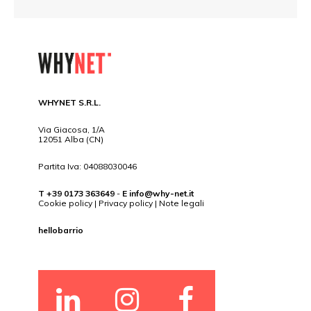
WHYNET S.R.L.
Via Giacosa, 1/A
12051 Alba (CN)
Partita Iva: 04088030046
T +39 0173 363649
-
E
info@why-net.it
Cookie policy
|
Privacy policy
|
Note legali
hellobarrio