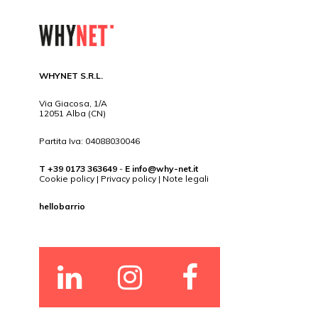
WHYNET S.R.L.
Via Giacosa, 1/A
12051 Alba (CN)
Partita Iva: 04088030046
T +39 0173 363649
-
E
info@why-net.it
Cookie policy
|
Privacy policy
|
Note legali
hellobarrio