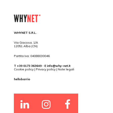
WHYNET S.R.L.
Via Giacosa, 1/A
12051 Alba (CN)
Partita Iva: 04088030046
T +39 0173 363649
-
E
info@why-net.it
Cookie policy
|
Privacy policy
|
Note legali
hellobarrio