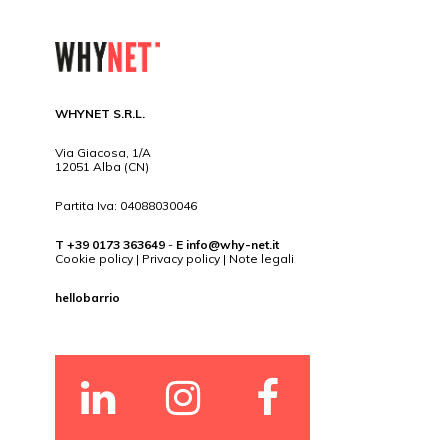
WHYNET S.R.L.
Via Giacosa, 1/A
12051 Alba (CN)
Partita Iva: 04088030046
T +39 0173 363649
-
E
info@why-net.it
Cookie policy
|
Privacy policy
|
Note legali
hellobarrio